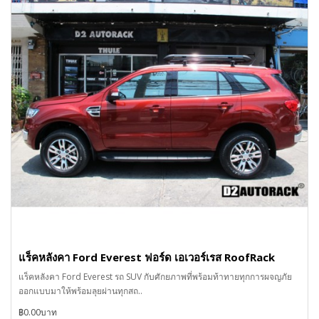
แร็คหลังคา Ford Everest ฟอร์ด เอเวอร์เรส RoofRack
แร็คหลังคา Ford Everest รถ SUV กับศักยภาพที่พร้อมท้าทายทุกการผจญภัย
ออกแบบมาให้พร้อมลุยผ่านทุกสถ..
฿0.00บาท