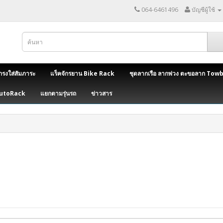
064-6461496
บัญชีผู้ใช้
กรงใส่สัมภาระ
แร็คจักรยาน Bike Rack
ชุดลากเรือ ลากพ่วง ตะขอลาก Tow
AutoRack
แยกตามรุ่นรถ
ข่าวสาร