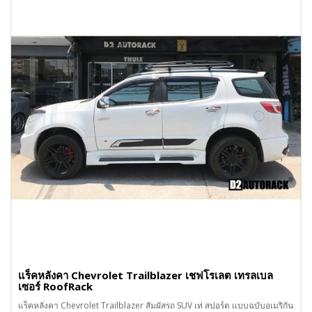
แร็คหลังคา Chevrolet Trailblazer เชฟโรเลต เทรลเบล
เซอร์ RoofRack
แร็คหลังคา Chevrolet Trailblazer สัมผัสรถ SUV เท่ สปอร์ต แบบฉบับอเมริกัน