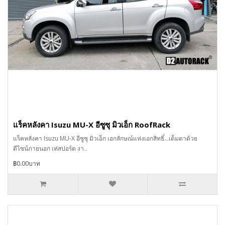
แร็คหลังคา Isuzu MU-X อีซูซุ มิวเอ็ก RoofRack
แร็คหลังคา Isuzu MU-X อีซูซุ มิวเอ็ก เอกลักษณ์แห่งเอกสิทธิ์…เต็มตาด้วย
ดีไซน์ภายนอก เท่สปอร์ต งา..
฿0.00บาท