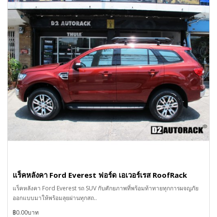
แร็คหลังคา Ford Everest ฟอร์ด เอเวอร์เรส RoofRack
แร็คหลังคา Ford Everest รถ SUV กับศักยภาพที่พร้อมท้าทายทุกการผจญภัย
ออกแบบมาให้พร้อมลุยผ่านทุกสถ..
฿0.00บาท