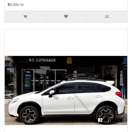
฿0.00บาท