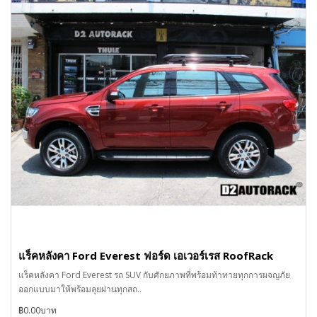
แร็คหลังคา Ford Everest ฟอร์ด เอเวอร์เรส RoofRack
แร็คหลังคา Ford Everest รถ SUV กับศักยภาพที่พร้อมท้าทายทุกการผจญภัย
ออกแบบมาให้พร้อมลุยผ่านทุกสถ..
฿0.00บาท