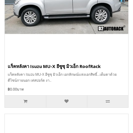
แร็คหลังคา Isuzu MU-X อีซูซุ มิวเอ็ก RoofRack
แร็คหลังคา Isuzu MU-X อีซูซุ มิวเอ็ก เอกลักษณ์แห่งเอกสิทธิ์…เต็มตาด้วย
ดีไซน์ภายนอก เท่สปอร์ต งา..
฿0.00บาท