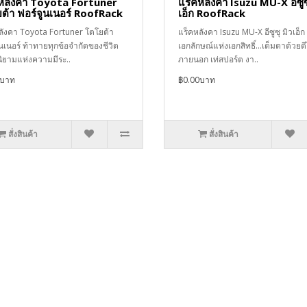
หลังคา Toyota Fortuner
แร็คหลังคา Isuzu MU-X อีซูซ
ต้า ฟอร์จูนเนอร์ RoofRack
เอ็ก RoofRack
ลังคา Toyota Fortuner โตโยต้า
แร็คหลังคา Isuzu MU-X อีซูซุ มิวเอ็ก
นเนอร์ ท้าทายทุกข้อจำกัดของชีวิต
เอกลักษณ์แห่งเอกสิทธิ์…เต็มตาด้วยดี
นิยามแห่งความมีระ..
ภายนอก เท่สปอร์ต งา..
0บาท
฿0.00บาท
สั่งสินค้า
สั่งสินค้า