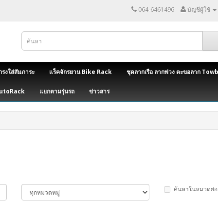
064-6461496
บัญชีผู้ใช้
กรงใส่สัมภาระ
แร็คจักรยาน Bike Rack
ชุดลากเรือ ลากพ่วง ตะขอลาก Tow
AutoRack
แยกตามรุ่นรถ
ข่าวสาร
ค้นหาในหมวดย่อ