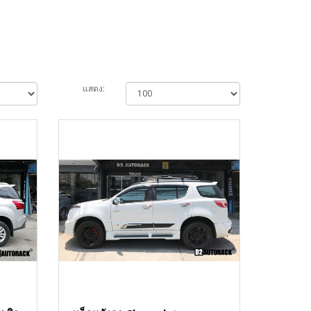
แสดง: