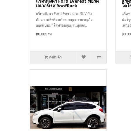
แร็คหลังคา Ford Everest ฟอร์ด
แร็ค
เอเวอร์เรส RoofRack
โตโย
แร็คหลังคา Ford Everest รถ SUV กับ
แร็คห
ศักยภาพที่พร้อมท้าทายทุกการผจญภัย
ฟอร์จู
ออกแบบมาให้พร้อมลุยผ่านทุกสถ..
เหนือ
฿0.00บาท
฿0.0
สั่งสินค้า