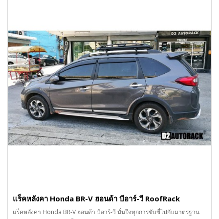
แร็คหลังคา Honda BR-V ฮอนด้า บีอาร์-วี RoofRack
แร็คหลังคา Honda BR-V ฮอนด้า บีอาร์-วี มั่นใจทุกการขับขี่ไปกับมาตรฐาน