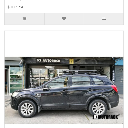
฿0.00บาท