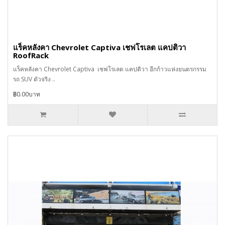
แร็คหลังคา Chevrolet Captiva เชฟโรเลต แคปติวา
RoofRack
แร็คหลังคา Chevrolet Captiva เชฟโรเลต แคปติวา อีกก้าวแห่งยนตรกรรม
รถ SUV ตัวจริง ..
฿0.00บาท