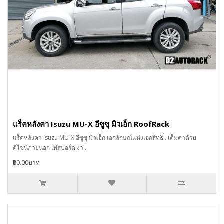
แร็คหลังคา Isuzu MU-X อีซูซุ มิวเอ็ก RoofRack
แร็คหลังคา Isuzu MU-X อีซูซุ มิวเอ็ก เอกลักษณ์แห่งเอกสิทธิ์…เต็มตาด้วย
ดีไซน์ภายนอก เท่สปอร์ต งา..
฿0.00บาท