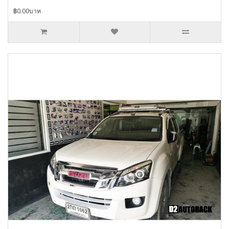
฿0.00บาท