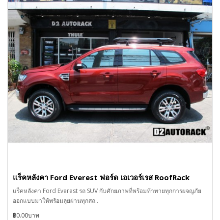
แร็คหลังคา Ford Everest ฟอร์ด เอเวอร์เรส RoofRack
แร็คหลังคา Ford Everest รถ SUV กับศักยภาพที่พร้อมท้าทายทุกการผจญภัย
ออกแบบมาให้พร้อมลุยผ่านทุกสถ..
฿0.00บาท