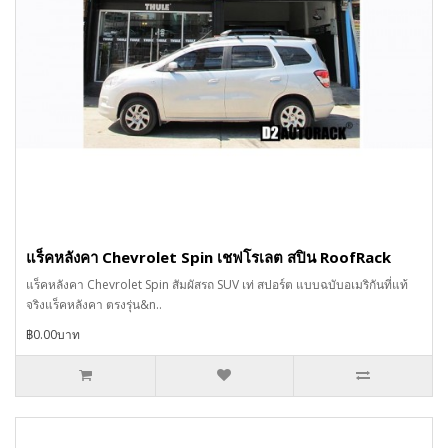
แร็คหลังคา Chevrolet Spin เชฟโรเลต สปิน RoofRack
แร็คหลังคา Chevrolet Spin สัมผัสรถ SUV เท่ สปอร์ต แบบฉบับอเมริกันที่แท้
จริงแร็คหลังคา ตรงรุ่น&n..
฿0.00บาท