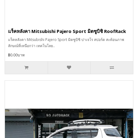
แร็คหลังคา Mitsubishi Pajero Sport มิตซูบิชิ RoofRack
แร็คหลังคา Mitsubishi Pajero Sport มิตซูบิชิ ปาเจโร สปอร์ต สะท้อนภาพ
ลักษณ์ที่เหนือกว่า เทคโนโลย..
฿0.00บาท