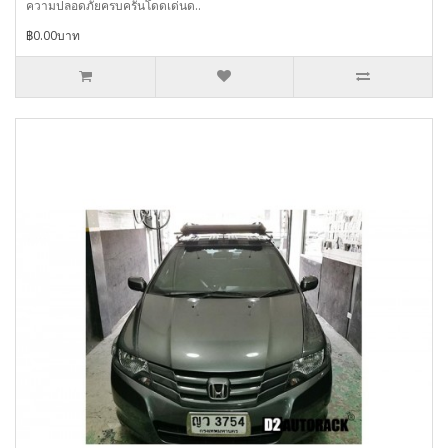
ความปลอดภัยครบครันโดดเด่นด..
฿0.00บาท