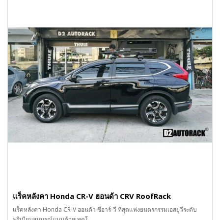
แร็คหลังคา Honda CR-V ฮอนด้า CRV RoofRack
แร็คหลังคา Honda CR-V ฮอนด้า ซีอาร์-วี ที่สุดแห่งยนตรกรรมเอสยูวีระดับ
พรีเมียมสมบูรณ์แบบด้วยเทคโ..