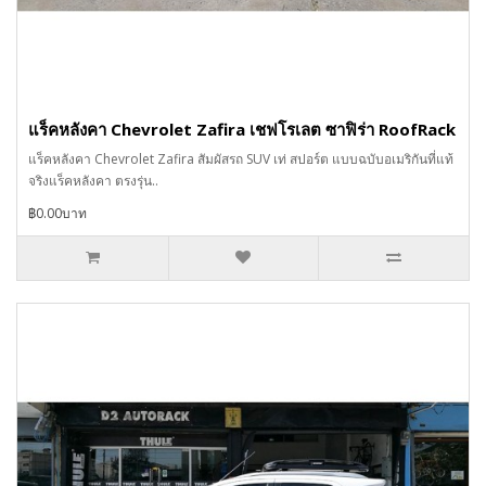
แร็คหลังคา Chevrolet Zafira เชฟโรเลต ซาฟิร่า RoofRack
แร็คหลังคา Chevrolet Zafira สัมผัสรถ SUV เท่ สปอร์ต แบบฉบับอเมริกันที่แท้
จริงแร็คหลังคา ตรงรุ่น..
฿0.00บาท