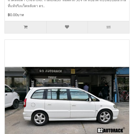
ที่แท้จริงแร็คหลังคา ตร..
฿0.00บาท