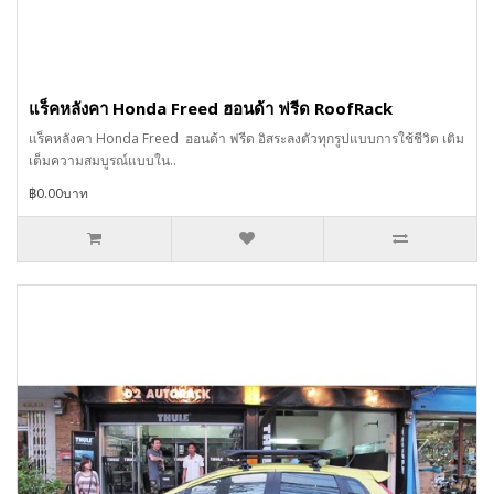
แร็คหลังคา Honda Freed ฮอนด้า ฟรีด RoofRack
แร็คหลังคา Honda Freed ฮอนด้า ฟรีด อิสระลงตัวทุกรูปแบบการใช้ชีวิต เติม
เต็มความสมบูรณ์แบบใน..
฿0.00บาท