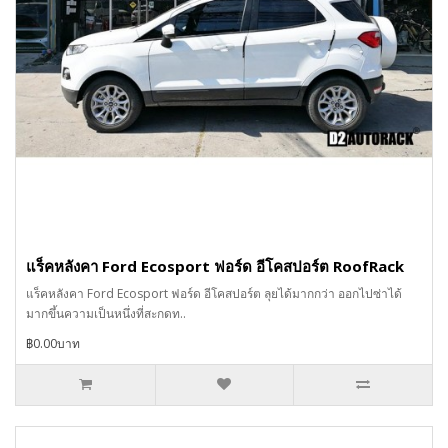
แร็คหลังคา Ford Ecosport ฟอร์ด อีโคสปอร์ต RoofRack
แร็คหลังคา Ford Ecosport ฟอร์ด อีโคสปอร์ต ลุยได้มากกว่า ออกไปซ่าได้
มากขึ้นความเป็นหนึ่งที่สะกดท..
฿0.00บาท