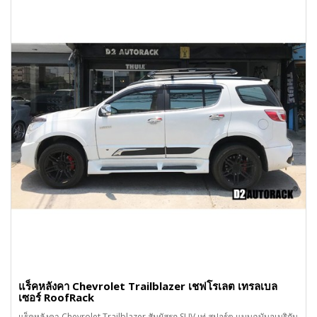
แร็คหลังคา Chevrolet Trailblazer เชฟโรเลต เทรลเบล
เซอร์ RoofRack
แร็คหลังคา Chevrolet Trailblazer สัมผัสรถ SUV เท่ สปอร์ต แบบฉบับอเมริกัน