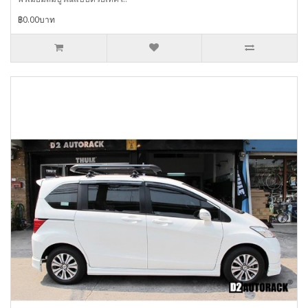
฿0.00บาท