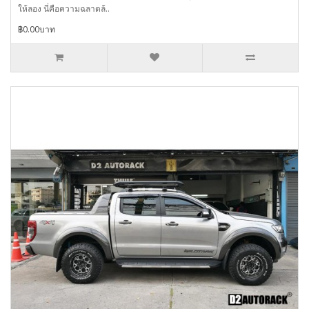
ให้ลอง นี่คือความฉลาดล้..
฿0.00บาท