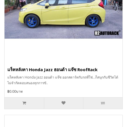
แร็คหลังคา Honda Jazz ฮอนด้า แจ๊ซ RoofRack
แร็คหลังคา Honda Jazz ฮอนด้า แจ๊ซ ออกสตาร์ทกับรถที่ใช่…ก็สนุกกับชีวิตได้
ไม่จำกัดตอบสนองทุกการขั..
฿0.00บาท