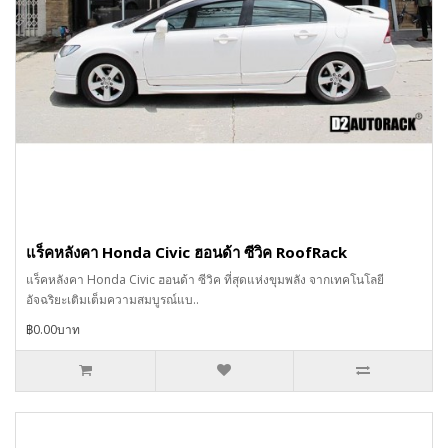
แร็คหลังคา Honda Civic ฮอนด้า ซีวิค RoofRack
แร็คหลังคา Honda Civic ฮอนด้า ซีวิค ที่สุดแห่งขุมพลัง จากเทคโนโลยี
อัจฉริยะเติมเต็มความสมบูรณ์แบ..
฿0.00บาท