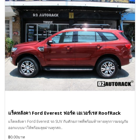
แร็คหลังคา Ford Everest ฟอร์ด เอเวอร์เรส RoofRack
แร็คหลังคา Ford Everest รถ SUV กับศักยภาพที่พร้อมท้าทายทุกการผจญภัย
ออกแบบมาให้พร้อมลุยผ่านทุกสถ..
฿0.00บาท