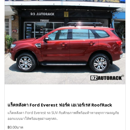
แร็คหลังคา Ford Everest ฟอร์ด เอเวอร์เรส RoofRack
แร็คหลังคา Ford Everest รถ SUV กับศักยภาพที่พร้อมท้าทายทุกการผจญภัย
ออกแบบมาให้พร้อมลุยผ่านทุกสถ..
฿0.00บาท