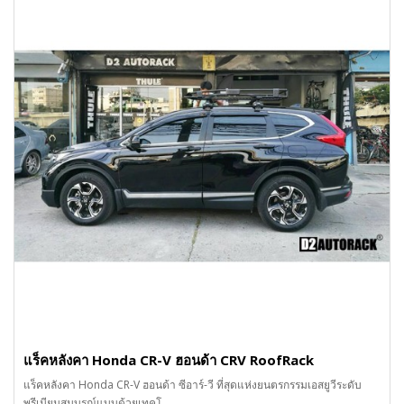
แร็คหลังคา Honda CR-V ฮอนด้า CRV RoofRack
แร็คหลังคา Honda CR-V ฮอนด้า ซีอาร์-วี ที่สุดแห่งยนตรกรรมเอสยูวีระดับ
พรีเมียมสมบูรณ์แบบด้วยเทคโ..