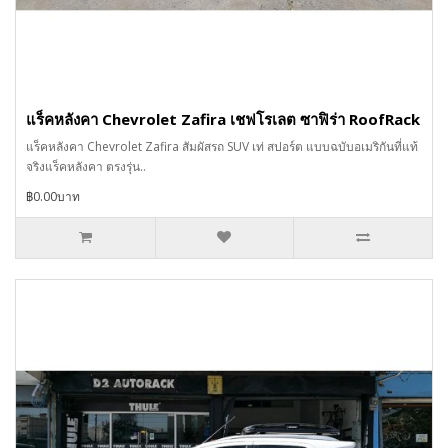
แร็คหลังคา Chevrolet Zafira เชฟโรเลต ซาฟิร่า RoofRack
แร็คหลังคา Chevrolet Zafira สัมผัสรถ SUV เท่ สปอร์ต แบบฉบับอเมริกันที่แท้
จริงแร็คหลังคา ตรงรุ่น..
฿0.00บาท