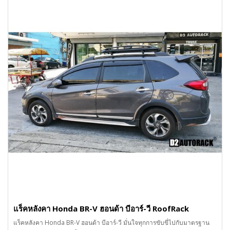
แร็คหลังคา Honda BR-V ฮอนด้า บีอาร์-วี RoofRack
แร็คหลังคา Honda BR-V ฮอนด้า บีอาร์-วี มั่นใจทุกการขับขี่ไปกับมาตรฐาน