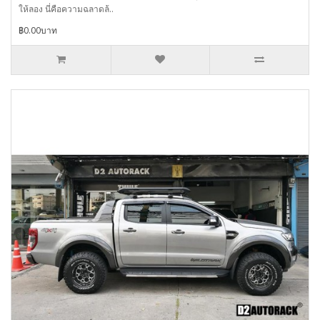
ให้ลอง นี่คือความฉลาดล้..
฿0.00บาท