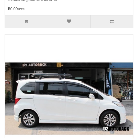
฿0.00บาท