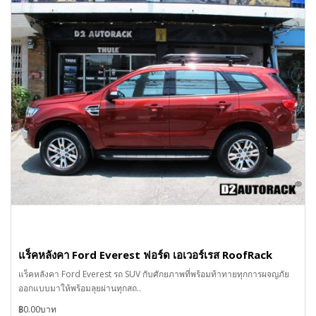
แร็คหลังคา Ford Everest ฟอร์ด เอเวอร์เรส RoofRack
แร็คหลังคา Ford Everest รถ SUV กับศักยภาพที่พร้อมท้าทายทุกการผจญภัย
ออกแบบมาให้พร้อมลุยผ่านทุกสถ..
฿0.00บาท