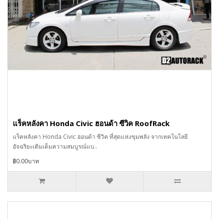
แร็คหลังคา Honda Civic ฮอนด้า ซีวิค RoofRack
แร็คหลังคา Honda Civic ฮอนด้า ซีวิค ที่สุดแห่งขุมพลัง จากเทคโนโลยี
อัจฉริยะเติมเต็มความสมบูรณ์แบ..
฿0.00บาท