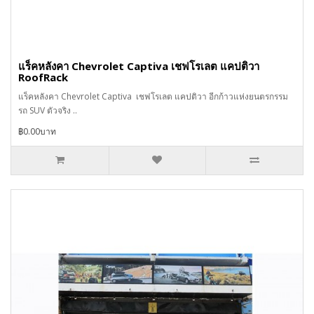
แร็คหลังคา Chevrolet Captiva เชฟโรเลต แคปติวา
RoofRack
แร็คหลังคา Chevrolet Captiva เชฟโรเลต แคปติวา อีกก้าวแห่งยนตรกรรม
รถ SUV ตัวจริง ..
฿0.00บาท