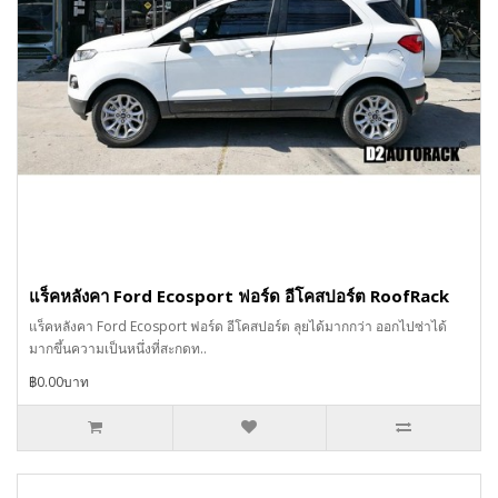
แร็คหลังคา Ford Ecosport ฟอร์ด อีโคสปอร์ต RoofRack
แร็คหลังคา Ford Ecosport ฟอร์ด อีโคสปอร์ต ลุยได้มากกว่า ออกไปซ่าได้
มากขึ้นความเป็นหนึ่งที่สะกดท..
฿0.00บาท