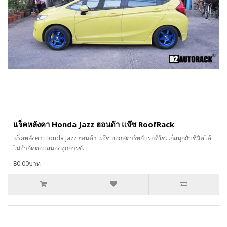
แร็คหลังคา Honda Jazz ฮอนด้า แจ๊ซ RoofRack
แร็คหลังคา Honda Jazz ฮอนด้า แจ๊ซ ออกสตาร์ทกับรถที่ใช่…ก็สนุกกับชีวิตได้
ไม่จำกัดตอบสนองทุกการขั..
฿0.00บาท