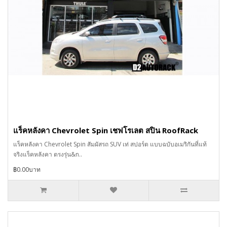
แร็คหลังคา Chevrolet Spin เชฟโรเลต สปิน RoofRack
แร็คหลังคา Chevrolet Spin สัมผัสรถ SUV เท่ สปอร์ต แบบฉบับอเมริกันที่แท้
จริงแร็คหลังคา ตรงรุ่น&n..
฿0.00บาท