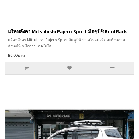
แร็คหลังคา Mitsubishi Pajero Sport มิตซูบิชิ RoofRack
แร็คหลังคา Mitsubishi Pajero Sport มิตซูบิชิ ปาเจโร สปอร์ต สะท้อนภาพ
ลักษณ์ที่เหนือกว่า เทคโนโลย..
฿0.00บาท