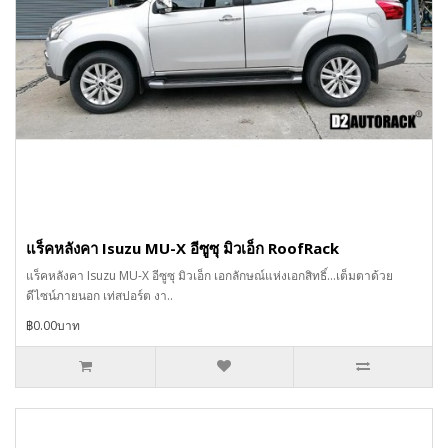
แร็คหลังคา Isuzu MU-X อีซูซุ มิวเอ็ก RoofRack
แร็คหลังคา Isuzu MU-X อีซูซุ มิวเอ็ก เอกลักษณ์แห่งเอกสิทธิ์…เต็มตาด้วย
ดีไซน์ภายนอก เท่สปอร์ต งา..
฿0.00บาท