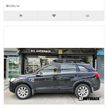
฿0.00บาท