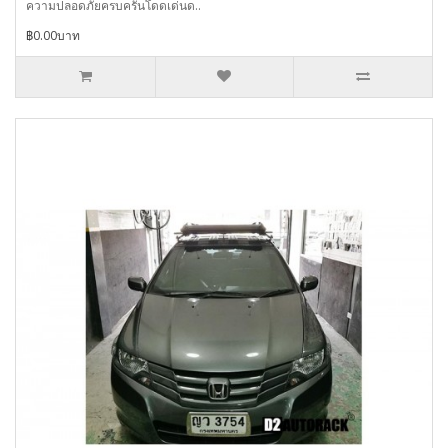
ความปลอดภัยครบครันโดดเด่นด..
฿0.00บาท