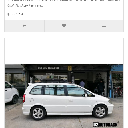
ที่แท้จริงแร็คหลังคา ตร..
฿0.00บาท