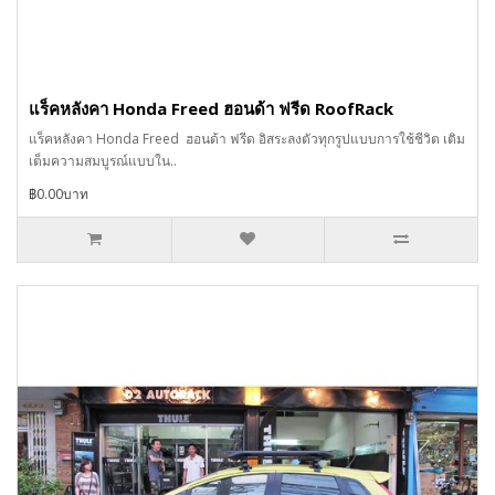
แร็คหลังคา Honda Freed ฮอนด้า ฟรีด RoofRack
แร็คหลังคา Honda Freed ฮอนด้า ฟรีด อิสระลงตัวทุกรูปแบบการใช้ชีวิต เติม
เต็มความสมบูรณ์แบบใน..
฿0.00บาท