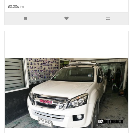
฿0.00บาท