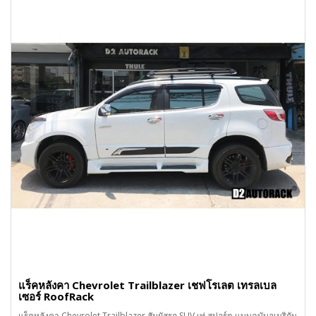
แร็คหลังคา Chevrolet Trailblazer เชฟโรเลต เทรลเบล
เซอร์ RoofRack
แร็คหลังคา Chevrolet Trailblazer สัมผัสรถ SUV เท่ สปอร์ต แบบฉบับอเมริกัน