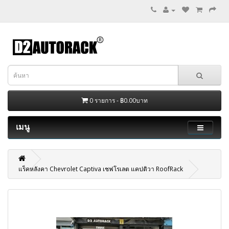
0 รายการ - ฿0.00บาท
เมนู
แร็คหลังคา Chevrolet Captiva เชฟโรเลต แคปติวา RoofRack