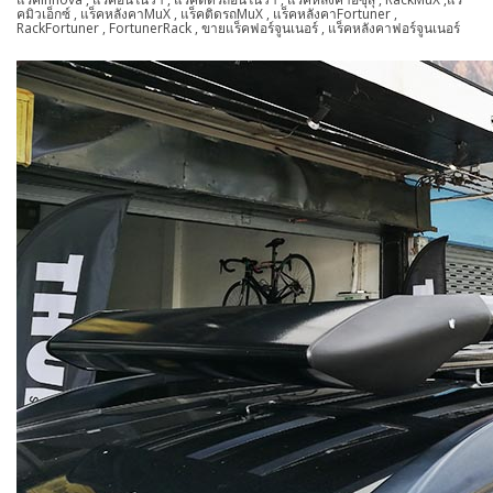
คมิวเอ็กซ์ , แร็คหลังคาMuX , แร็คติดรถMuX , แร็คหลังคาFortuner ,
RackFortuner , FortunerRack , ขายแร็คฟอร์จูนเนอร์ , แร็คหลังคาฟอร์จูนเนอร์