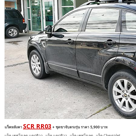
SCR RR03
แร็คหลังคา
+ ชุดขาจับตรงรุ่น ราคา 5,900 บาท
แร็ค เชฟโรเลต แคปติวา , แร็ค แคปติวา , แร็ค เชฟโรเลต , แร็ค Chevrolet