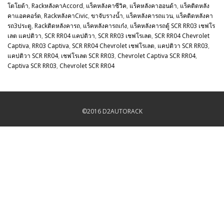
โตโยต้า
,
RackหลังคาAccord
,
แร็คหลังคาซีวิค
,
แร็คหลังคาฮอนด้า
,
แร็คติดหลัง
คาแอคคอร์ด
,
RackหลังคาCivic
,
ขาจับรางน้ำ
,
แร็คหลังคารถแวน
,
แร็คติดหลังคา
รถ3ประตู
,
Rackติดหลังคารถ
,
แร็คหลังคารถเก๋ง
,
แร็คหลังคารถตู้ SCR RR03 เชฟโร
เลต แคปติวา
,
SCR RR04 แคปติวา
,
SCR RR03 เชฟโรเลต
,
SCR RR04 Chevrolet
Captiva
,
RR03 Captiva
,
SCR RR04 Chevrolet เชฟโรเลต
,
แคปติวา SCR RR03
,
แคปติวา SCR RR04
,
เชฟโรเลต SCR RR03
,
Chevrolet Captiva SCR RR04
,
Captiva SCR RR03
,
Chevrolet SCR RR04
©2016 D2AUTORACK