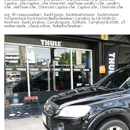
Captiva , แร็ค Captiva , แร็ค Chevrolet , เชฟโรเลต แคปติวา แร็ค , แคปติวา
แร็ค , เชฟโรเลต แร็ค , Chevrolet Captiva แร็ค , Captiva แร็ค , Chevrolet แร็ค
tag : ที่วางของบนหลังคา , RackToyota , RackNewFortuner , RackFortuner ,
FortunerRack Ford Everest ติดตั้งแร็คหลังคา CarryBoy รุ่น CB-550N-02 ,
Roofrack , RackCarryboy , Carryboyrack , SCRRack , CarryboyCB-550N , แร็
คหลังคาฟอร์ด , แร็คเอเวอร์เรส , รับติดตั้งแร็คหลังคา