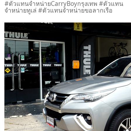
#ตัวแทนจำหน่ายCarryBoyกรุงเทพ #ตัวแทน
จำหน่ายทูเล่ #ตัวแทนจำหน่ายขอลากเรือ