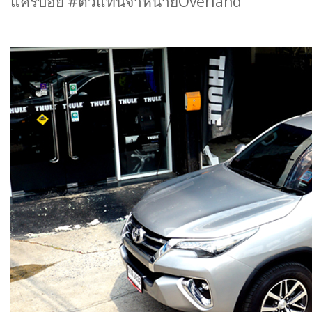
แครี่บอย #ตัวแทนจำหน่ายOverland