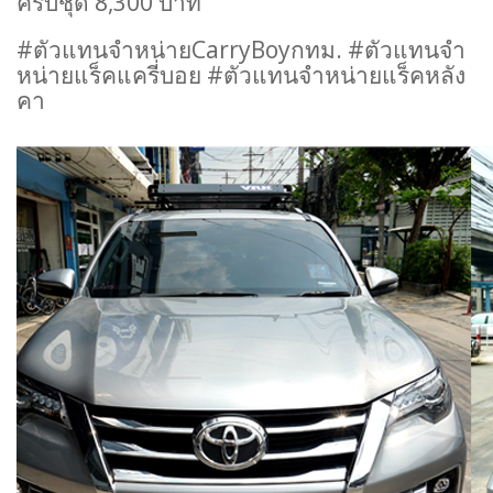
ครบชุด 8,300 บาท
#ตัวแทนจำหน่ายCarryBoyกทม. #ตัวแทนจำ
หน่ายแร็คแครี่บอย #ตัวแทนจำหน่ายแร็คหลัง
คา