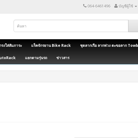
064-6461496
บัญชีผู้ใช้
กรงใส่สัมภาระ
แร็คจักรยาน Bike Rack
ชุดลากเรือ ลากพ่วง ตะขอลาก Tow
AutoRack
แยกตามรุ่นรถ
ข่าวสาร