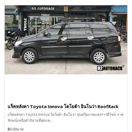
แร็คหลังคา Toyota Innova โตโยต้า อินโนว่า RoofRack
แร็คหลังคา Toyota Innova โตโยต้า อินโนว่า สุนทรียภาพแห่งการดีไซน์ ภาพ
ลักษณ์เหนือคำนิยามที่สุดแห..
฿0.00บาท