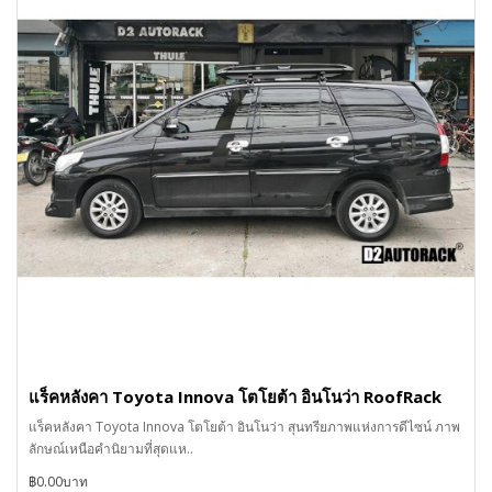
แร็คหลังคา Toyota Innova โตโยต้า อินโนว่า RoofRack
แร็คหลังคา Toyota Innova โตโยต้า อินโนว่า สุนทรียภาพแห่งการดีไซน์ ภาพ
ลักษณ์เหนือคำนิยามที่สุดแห..
฿0.00บาท