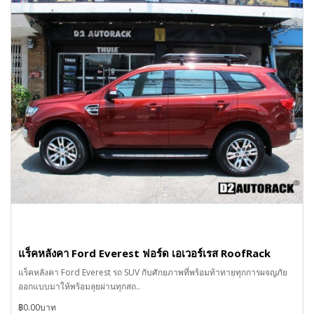
แร็คหลังคา Ford Everest ฟอร์ด เอเวอร์เรส RoofRack
แร็คหลังคา Ford Everest รถ SUV กับศักยภาพที่พร้อมท้าทายทุกการผจญภัย
ออกแบบมาให้พร้อมลุยผ่านทุกสถ..
฿0.00บาท