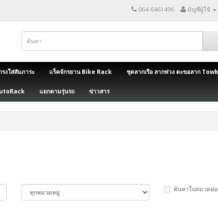
064-6461496
บัญชีผู้ใช้
กรงใส่สัมภาระ
แร็คจักรยาน Bike Rack
ชุดลากเรือ ลากพ่วง ตะขอลาก Tow
AutoRack
แยกตามรุ่นรถ
ข่าวสาร
ค้นหาในหมวดย่อ