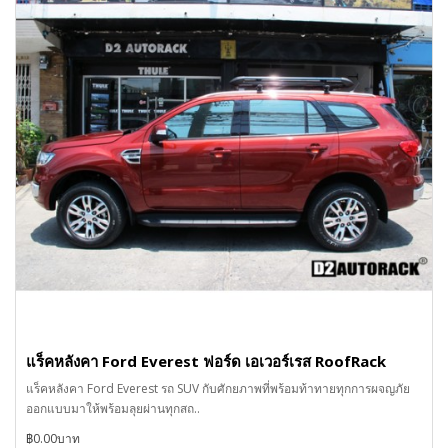
แร็คหลังคา Ford Everest ฟอร์ด เอเวอร์เรส RoofRack
แร็คหลังคา Ford Everest รถ SUV กับศักยภาพที่พร้อมท้าทายทุกการผจญภัย
ออกแบบมาให้พร้อมลุยผ่านทุกสถ..
฿0.00บาท